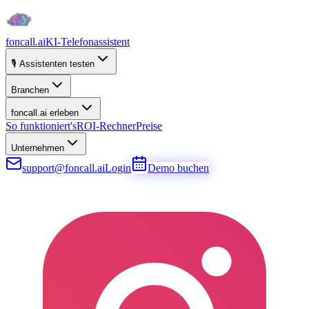
foncall.ai
KI-Telefonassistent
🎙️ Assistenten testen
Branchen
foncall.ai erleben
So funktioniert's
ROI-Rechner
Preise
Unternehmen
support@foncall.ai
Login
Demo buchen