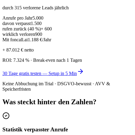
durch
315
verlorene Leads jährlich
Anrufe pro Jahr
5.000
davon verpasst
1.500
rufen zurück (40 %)
+ 600
wirklich verloren
900
Mit foncall.ai
1.188 €
/Jahr
+
87.012 €
netto
ROI:
7.324
%
· Break-even nach
1
Tagen
30 Tage gratis testen — Setup in 5 Min
Keine Abbuchung im Trial · DSGVO-bewusst · AVV &
Speicherfristen
Was steckt hinter den Zahlen?
Statistik verpasster Anrufe